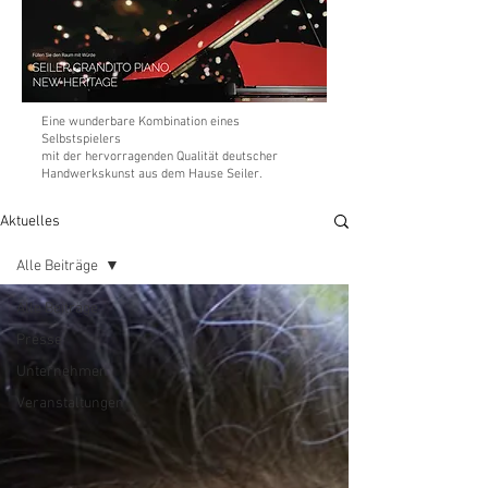
Eine wunderbare Kombination eines
Selbstspielers
mit der hervorragenden Qualität deutscher
Handwerkskunst aus dem Hause Seiler.
Aktuelles
Alle Beiträge
Alle Beiträge
Presse
Unternehmen
Veranstaltungen