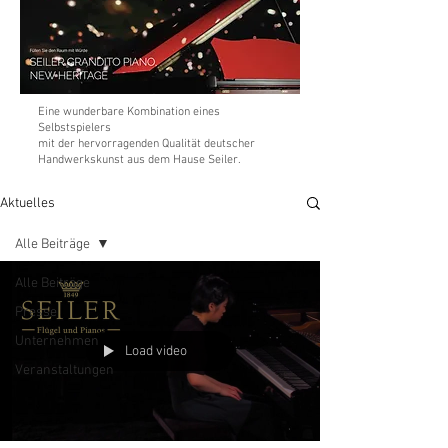
Eine wunderbare Kombination eines
Selbstspielers
mit der hervorragenden Qualität deutscher
Handwerkskunst aus dem Hause Seiler.
Aktuelles
Alle Beiträge
Alle Beiträge
Presse
Unternehmen
Load video
Veranstaltungen