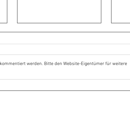
 kommentiert werden. Bitte den Website-Eigentümer für weitere
Konzerte im Hause Seiler
Diete
eindr
von 
Kitz