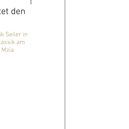
tet den
 Seiler in 
lassik am 
 Mzia 