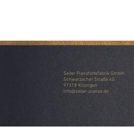
Seiler Pianofortefabrik GmbH
Schwarzacher Straße 40
97318 Kitzingen
info@seiler-pianos.de