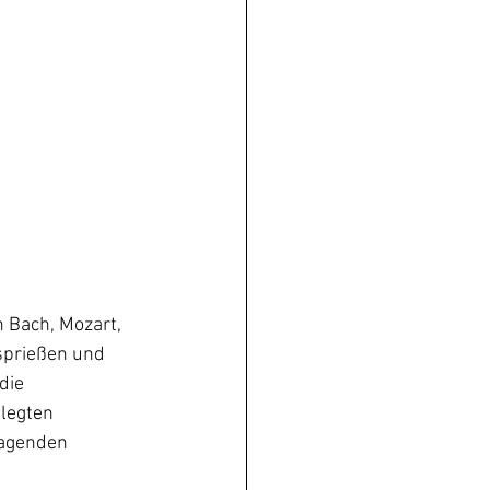
 Bach, Mozart, 
sprießen und 
die 
legten 
ragenden 