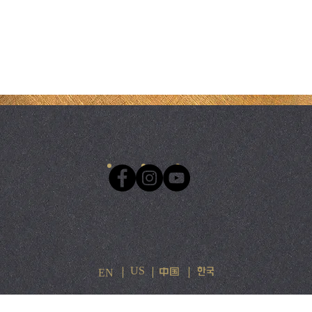
US
EN